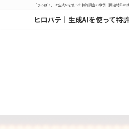
コ
ナ
「ひろぱて」は生成AIを使った特許調査の事例（関連特許の
ン
ビ
テ
ゲ
ヒロパテ｜生成AIを使って特
ン
ー
ツ
シ
へ
ョ
ス
ン
キ
に
ッ
移
プ
動