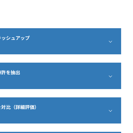
ラッシュアップ
アイデアを10件、考えました。
特許を抽出
像録画システム
対して手書きデータを入力可能とし、手書きデータ
基づいて外部映像の録画開始位置及び録画終了位置
報を8件抽出しました。以下の通り、報告いたしま
と外部映像を同期させて記録する映像録画システム
を対比（詳細評価）
報に基づいて録画時の映像品質を可変設定し、手書
）
画映像中の注目領域を自動抽出することを特徴とす
対して手書きデータを入力可能とし、手書きデータ
基づいて外部映像の録画開始位置及び録画終了位置