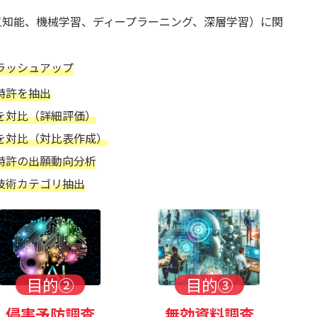
工知能、機械学習、ディープラーニング、深層学習）に関
ラッシュアップ
特許を抽出
を対比（詳細評価）
報を対比（対比表作成）
特許の出願動向分析
技術カテゴリ抽出
目的②
目的③
侵害予防調査
無効資料調査