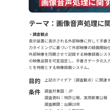
画像音声処理に関
テーマ：画像音声処理に関
・調査観点
表示装置に表示される外部映像に対して手書
力タイミングに基づいて外部映像の録画開始
外部映像を同期させて記録する映像録画シス
の映像品質を可変設定し、手書きデータの入
とを特徴とする映像録画システム。
目的
上記のアイデア（調査観点）に関連
条件
調査対象国：JP
調査資料：特許公報、実用新案公報
調査期間：出願10年