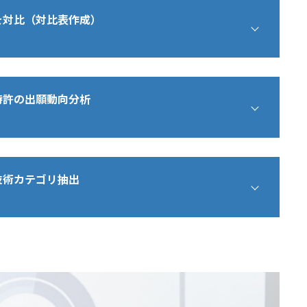
公報を対比、評価しました。
と外部映像を同期させて記録する映像録画システム
を対比（対比表作成）
タイミングに基づいて録画範囲を自動設定する
報に基づいて録画時の映像品質を可変設定し、手書
して記録する
画映像中の注目領域を自動抽出することを特徴とす
タイミングに基づいて録画範囲を自動設定する
録画映像の品質を可変設定する
して記録する
報に関して対比表にまとめたものです：
目領域を自動抽出する
録画映像の品質を可変設定する
比表
特許の出願動向分析
を優先的に向上させる
下の通りです。
目領域を自動抽出する
内
像入力システム
に対して手書きデータを入力可能
を優先的に向上させる
抽
力タイミングに基づいて外部映像の録画開始位置及
関連評
力を統合管理し、各映像に付随する音声データの特
報
一致点
相違点
類似度
いて、出願年,出願人等の観点で分析しました。
価
ミングを自動調整し、同期された複数映像を単一の
：2021-09-09、公開日：2023-03-22、出願人：株
転
析:
技術カテゴリ抽出
させて記録
像処理システムにおいて、音声データの波形パター
表示方法、表示システム）
）
いて録画時の映像品質を可変設定
的ずれを検出し、検出された時間的ずれを自動補正
件数
主な技術トレンド
いて録画映像中の注目領域を自動抽出
ステム。
て含む）、△（特徴の要件を一部含む）、×（特徴
入力位
電子情報端末連携、デ
、技術要素等をカテゴライズしました。
件
置とタ
ータ伝送
8件、抽出しました。
管理する
テゴリ
小カテゴリ
説明
イミン
リコー) - 表示装置、表示方法、表示システム
映像同期を自動調整する
音声/映像処理、放送
②
③
④
⑤
グに基
件
す
リコー) - 表示装置、表示方法、表示システム
複数の映像を重
により時間的ずれを検出する
受信、光拡散
づく録