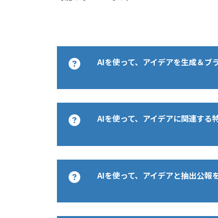
AIを使って、アイデアを生成＆ブ
AIを活用し、特許出願できそうな
以下の通り、ご報告いたします。
AIを使って、アイデアに関連する
1.手書き入力連動型映
表示装置に表示される外部映像に
の入力位置及び入力タイミングに
以下のアイデアに関連する特許公
を自動的に設定し、手書きデータ
す。
AIを使って、アイデアと抽出公報
において、手書きデータの筆圧情
・アイデア（調査観点、請求項案
きデータの入力軌跡に基づいて録
表示装置に表示される外部映像に
る映像録画システム。
の入力位置及び入力タイミングに