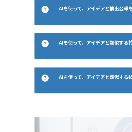
アイデアの特徴①②③④⑤と抽出
・アイデアの特徴
を自動的に設定し、手書きデータ
以下の通り、ご報告いたします。
AIを使って、アイデアと抽出公報
①手書きデータの入力位置と入力
において、手書きデータの筆圧情
・アイデアの特徴
②手書きデータと外部映像を同期
きデータの入力軌跡に基づいて録
①手書きデータの入力位置と入力
③手書きデータの筆圧情報により
る映像録画システム。
②手書きデータと外部映像を同期
以下は、アイデアの特徴と抽出公
④手書きデータの入力軌跡から注
■技術的特徴
③手書きデータの筆圧情報により
アイデアの特徴と抽出公報との対
AIを使って、アイデアと類似する
⑤抽出された注目領域の映像品質
上記のアイデアの技術的特徴は以
④手書きデータの入力軌跡から注
記載
2.音声同期型マルチ映
①表示装置に表示される外部映像
⑤抽出された注目領域の映像品質
容（
②手書きデータの入力位置及び入
記載箇
複数の電子情報端末からの映像入
・抽出公報
特徴
出公
本テーマに関連する特許出願につ
所
び録画終了位置を自動的に設定
徴量に基づいて映像間の同期タイ
公報番号：JP2023039767（出願日
から
1-1. 出願年別の傾向分
AIを使って、アイデアと類似する
③手書きデータと外部映像を同期
映像ストリームとして出力する映
式会社リコー、名称：表示装置、
記
④手書きデータの筆圧情報に基づ
ンマッチングにより映像間の時間
・該否結果
出願年
①：手
⑤手書きデータの入力軌跡に基づ
することを特徴とする映像処理シ
※評価基準：〇（特徴の要件を全
書きデ
### 1.関連公報の抽出結果
本テーマに関連する特許について
・アイデアの特徴
の要件を一つも含まない）
2014年
2
ータの
上記のアイデアに関連する公報を
①複数端末からの映像入力を統合
大カテゴリ
中カ
公報番
入力位
類似度
JP2023039767(株式会社
②音声データの特徴量に基づいて
号(出願
①
置と入
2015年
6
(%)
関連
JP2023041614(株式会社
③音声波形のパターンマッチング
人)
力タイ